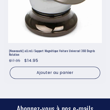
n
:
[Nouveauté] aLLreLi Support Magnétique Voiture Universel 360 Degrés
Rotation
Prix
Prix
$14.95
$17.95
habituel
promotionnel
Ajouter au panier
Abonnez-vous à nos e-mails