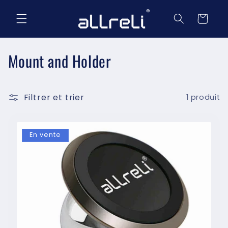
et
passer
Panier
au
contenu
C
Mount and Holder
o
l
Filtrer et trier
1 produit
l
e
En vente
c
t
i
o